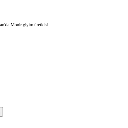
njan'da Monir giyim üreticisi
l