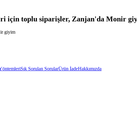
eri için toplu siparişler, Zanjan'da Monir gi
nir giyim
Yöntemleri
Sık Sorulan Sorular
Ürün İade
Hakkımızda